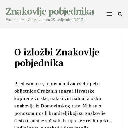
Skip
Znakovlje pobjednika
to
content
Virtualna izložba povodom 25. obljetnice OSRH
O izložbi Znakovlje
pobjednika
Pred vama se, u povodu dvadeset i pete
obljetnice Oružanih snaga i Hrvatske
kopnene vojske, nalazi virtualna izložba
znakovlja iz Domovinskog rata. Njih su s
ponosom nosili branitelji koji su znakovlje
često i sami izrađivali. Iz njih se zrcalio prkos