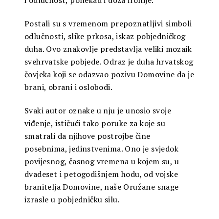
i odlučnost, ponekad i doza ironije.
Postali su s vremenom prepoznatljivi simboli
odlučnosti, slike prkosa, iskaz pobjedničkog
duha. Ovo znakovlje predstavlja veliki mozaik
svehrvatske pobjede. Odraz je duha hrvatskog
čovjeka koji se odazvao pozivu Domovine da je
brani, obrani i oslobodi.
Svaki autor oznake u nju je unosio svoje
viđenje, ističući tako poruke za koje su
smatrali da njihove postrojbe čine
posebnima, jedinstvenima. Ono je svjedok
povijesnog, časnog vremena u kojem su, u
dvadeset i petogodišnjem hodu, od vojske
branitelja Domovine, naše Oružane snage
izrasle u pobjedničku silu.