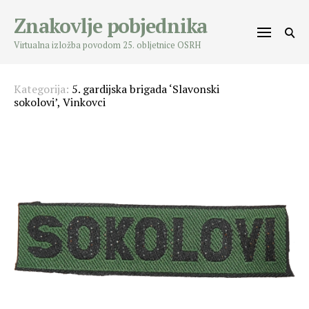
Skip
Znakovlje pobjednika
to
content
Virtualna izložba povodom 25. obljetnice OSRH
Kategorija:
5. gardijska brigada ‘Slavonski
sokolovi’, Vinkovci