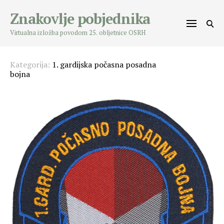
Skip
Znakovlje pobjednika
to
content
Virtualna izložba povodom 25. obljetnice OSRH
Kategorija:
1. gardijska počasna posadna
bojna