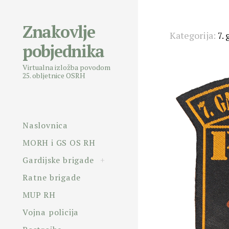
Znakovlje
Skip
Kategorija:
7.
pobjednika
to
content
Virtualna izložba povodom
25. obljetnice OSRH
Naslovnica
MORH i GS OS RH
toggle
Gardijske brigade
+
child
menu
Ratne brigade
MUP RH
Vojna policija