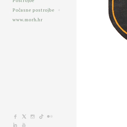
Postrojbe
toggle
Počasne postrojbe
+
child
menu
www.morh.hr
Facebook
X
Instagram
TikTok
Flickr
Linkedin
YouTube