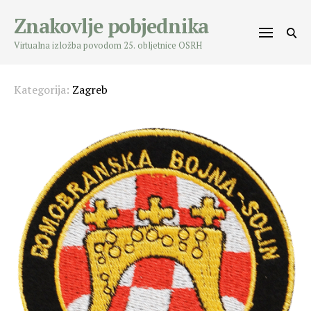
Skip
Znakovlje pobjednika
to
content
Virtualna izložba povodom 25. obljetnice OSRH
Kategorija:
Zagreb
Posts
navigation