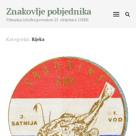
Skip
Znakovlje pobjednika
to
content
Virtualna izložba povodom 25. obljetnice OSRH
Kategorija:
Rijeka
Posts
navigation