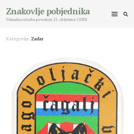
Skip
Znakovlje pobjednika
to
content
Virtualna izložba povodom 25. obljetnice OSRH
Kategorija:
Zadar
Posts
navigation