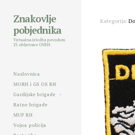
Znakovlje
Skip
Kategorija:
Do
pobjednika
to
content
Virtualna izložba povodom
25. obljetnice OSRH
Naslovnica
MORH i GS OS RH
toggle
Gardijske brigade
+
child
menu
Ratne brigade
MUP RH
Vojna policija