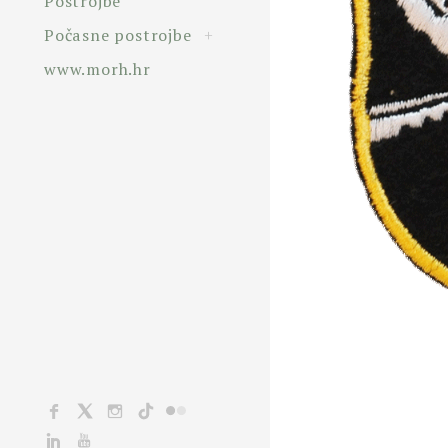
Postrojbe
toggle
Počasne postrojbe
+
child
menu
www.morh.hr
Facebook
X
Instagram
TikTok
Flickr
Linkedin
YouTube