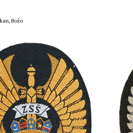
kan, Božo
n