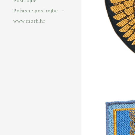
Postrojbe
toggle
Počasne postrojbe
+
child
menu
www.morh.hr