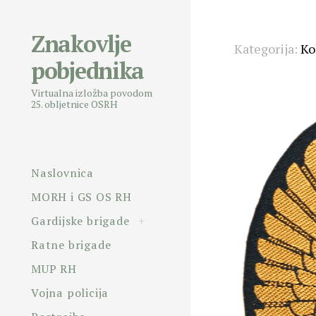
Znakovlje
Skip
Kategorija:
Ko
pobjednika
to
content
Virtualna izložba povodom
Posts
25. obljetnice OSRH
navigatio
Naslovnica
MORH i GS OS RH
toggle
Gardijske brigade
+
child
menu
Ratne brigade
MUP RH
Vojna policija