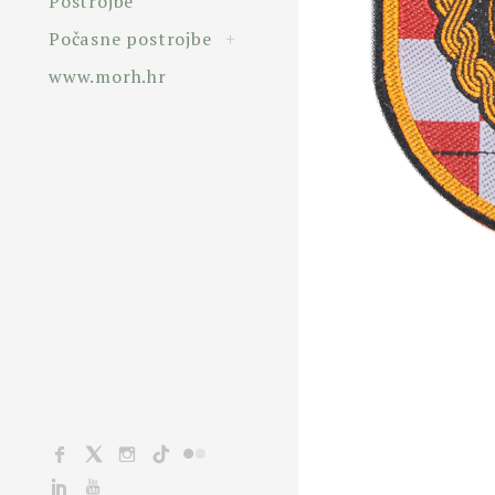
Postrojbe
toggle
Počasne postrojbe
+
child
menu
www.morh.hr
Facebook
X
Instagram
TikTok
Flickr
Linkedin
YouTube