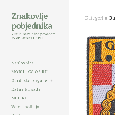
Znakovlje
Skip
Kategorija:
Bt
pobjednika
to
content
Virtualna izložba povodom
25. obljetnice OSRH
Naslovnica
MORH i GS OS RH
toggle
Gardijske brigade
+
child
menu
Ratne brigade
MUP RH
Vojna policija