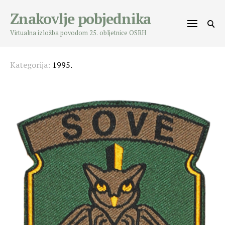
Skip
Znakovlje pobjednika
to
content
Virtualna izložba povodom 25. obljetnice OSRH
Kategorija:
1995.
Posts
navigation