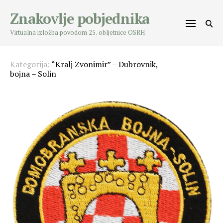
Skip
Znakovlje pobjednika
to
content
Virtualna izložba povodom 25. obljetnice OSRH
Kategorija:
“Kralj Zvonimir” – Dubrovnik,
bojna – Solin