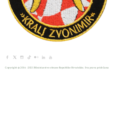
Facebook
X
Instagram
TikTok
Flickr
Linkedin
YouTube
Copyright © 2016 -2025 Ministarstvo obrane Republike Hrvatskke. Sva prava pridržana