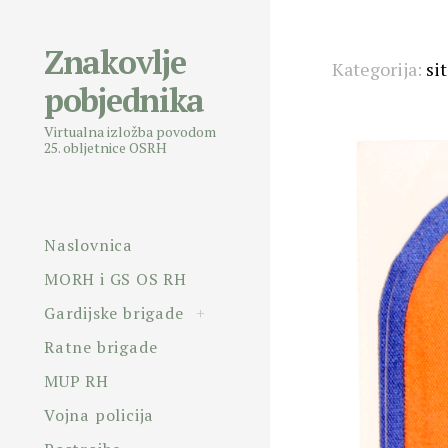
Znakovlje
Skip
Kategorija:
si
pobjednika
to
content
Virtualna izložba povodom
Posts
25. obljetnice OSRH
navigatio
Naslovnica
MORH i GS OS RH
toggle
Gardijske brigade
+
child
menu
Ratne brigade
MUP RH
Vojna policija