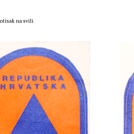
totisak na svili
n