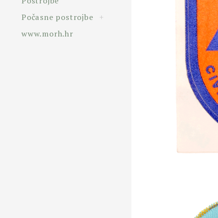
Postrojbe
toggle
Počasne postrojbe
+
child
menu
www.morh.hr