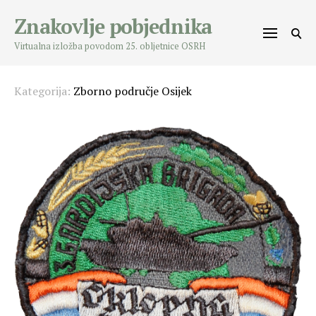
Skip
Znakovlje pobjednika
to
content
Virtualna izložba povodom 25. obljetnice OSRH
Kategorija:
Zborno područje Osijek
Posts
navigation